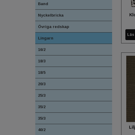
Band
Kl
Nyckelbricka
Övriga redskap
Läs
Lingarn
16/2
18/3
18/5
20/3
25/3
35/2
35/3
Lil
40/2