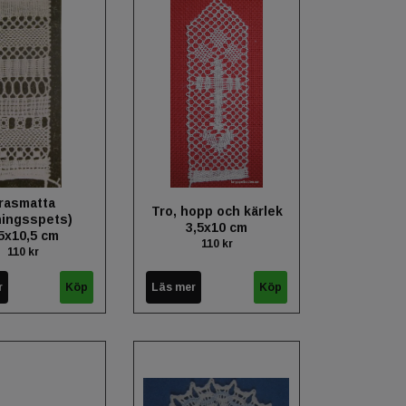
rasmatta
Tro, hopp och kärlek
ningsspets)
3,5x10 cm
5x10,5 cm
110 kr
110 kr
r
Läs mer