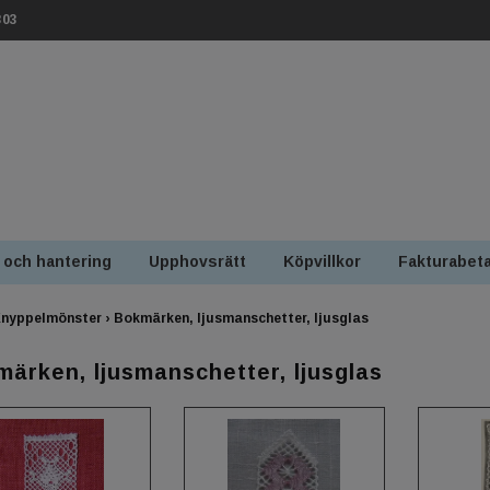
303
 och hantering
Upphovsrätt
Köpvillkor
Fakturabeta
nyppelmönster
›
Bokmärken, ljusmanschetter, ljusglas
ärken, ljusmanschetter, ljusglas