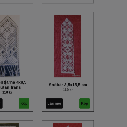
stjärna 4x8,5
Snöbär 3,5x15,5 cm
utan frans
110 kr
110 kr
r
Läs mer