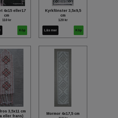
t 4x15 eller17
Kyrkfönster 3,5x9,5
cm
cm
110 kr
120 kr
r
Läs mer
ros 3,5x11 cm
Mormor 4x17,5 cm
a eller frans)