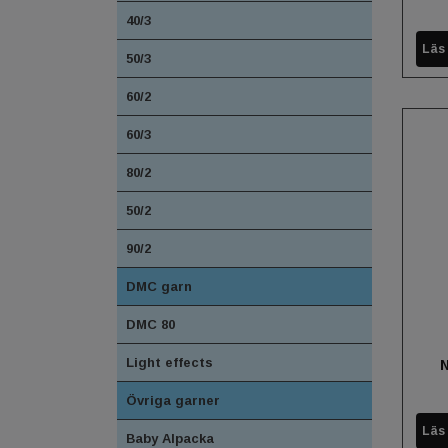
40/3
Läs
50/3
60/2
60/3
80/2
50/2
90/2
DMC garn
DMC 80
Light effects
N
Övriga garner
Läs
Baby Alpacka