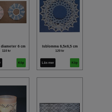
 diameter 6 cm
Isblomma 6,5x6,5 cm
110 kr
120 kr
r
Läs mer