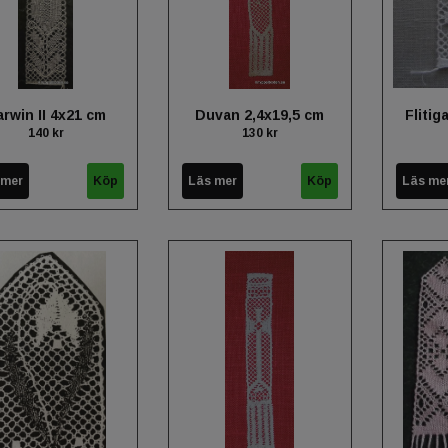
rwin II 4x21 cm
Duvan 2,4x19,5 cm
Flitig
140 kr
130 kr
 mer
Läs mer
Läs me