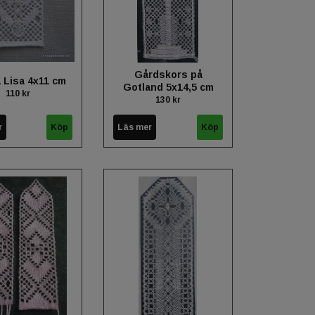
Gårdskors på
a Lisa 4x11 cm
Gotland 5x14,5 cm
110 kr
130 kr
r
Läs mer