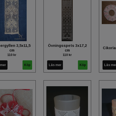
ergyllen 3,5x11,5
Övningsspets 3x17,2
Cikoria
cm
cm
110 kr
110 kr
 mer
Läs mer
Läs me