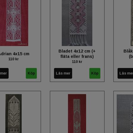
Bladet 4x12 cm (+
Blåk
Adrian 4x15 cm
fläta eller frans)
(
110 kr
110 kr
 mer
Läs mer
Läs me