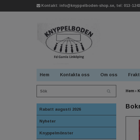
Kontakt:
info@knyppelboden-shop.se
, tel: 013-124
Hem
Kontakta oss
Om oss
Frakt
Hem
›
K
Bokm
Rabatt augusti 2026
Nyheter
Knyppelmönster