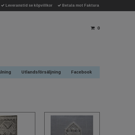
Leveranstid se köpvillkor
Betala mot Faktura
0
lning
Utlandsförsäljning
Facebook