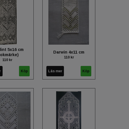
lint 5x16 cm
Darwin 4x11 cm
bokmärke)
110 kr
110 kr
r
Läs mer