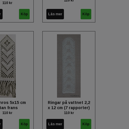
110 kr
110 kr
r
Läs mer
nros 5x15 cm
Ringar på vattnet 2,2
tan frans
x 12 cm (7 rapporter)
110 kr
110 kr
r
Läs mer