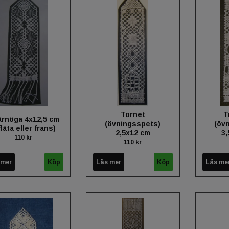
Tornet
T
ärnöga 4x12,5 cm
(övningsspets)
(öv
fläta eller frans)
2,5x12 cm
3,
110 kr
110 kr
 mer
Läs mer
Läs me