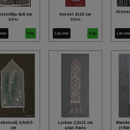
Krysse
osterlilja 4x8 cm
Korset 2x15 cm
110 kr
130 kr
 mer
Läs mer
Läs me
jekonvalj 4,5x8,5
Lyckan 2,5x11 cm
Mandel
cm
utan frans
(+flät