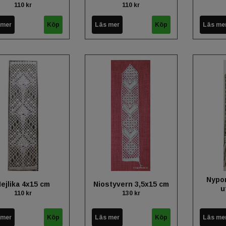
110 kr
110 kr
 mer
Läs mer
Läs me
Nypo
ejlika 4x15 cm
Niostyvern 3,5x15 cm
u
110 kr
130 kr
 mer
Läs mer
Läs me