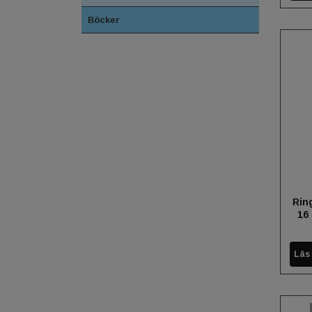
Böcker
Rin
16
Läs