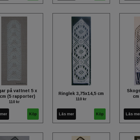
gar på vattnet 5 x
Skogs
Ringlek 3,75x14,5 cm
 cm (5 rapporter)
cm 
110 kr
110 kr
 mer
Läs mer
Läs me