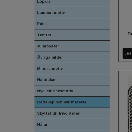
Löpare
Lampor, motiv
Påsk
Da
Tomtar
Julmönster
Läs
Övriga bilder
Mindre motiv
Näsdukar
Nyckelbricksmotiv
Redskap och övr material
Skyttel till frivoliteter
Nålar