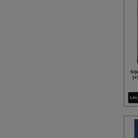
Stj
(+
Läs