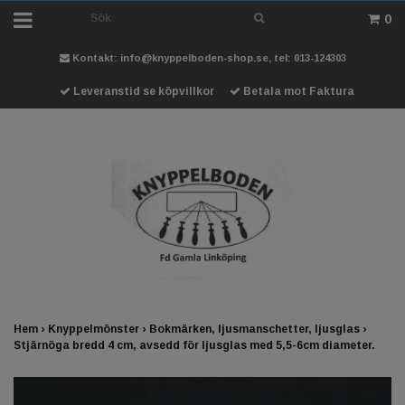
0
Kontakt:
info@knyppelboden-shop.se
, tel: 013-124303
Leveranstid se köpvillkor
Betala mot Faktura
Hem
›
Knyppelmönster
›
Bokmärken, ljusmanschetter, ljusglas
›
Stjärnöga bredd 4 cm, avsedd för ljusglas med 5,5-6cm diameter.