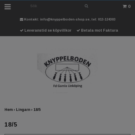
0
Kontakt:
info@knyppelboden-shop.se
, tel: 013-124303
Leveranstid se köpvillkor
Betala mot Faktura
Hem
›
Lingarn
›
18/5
18/5