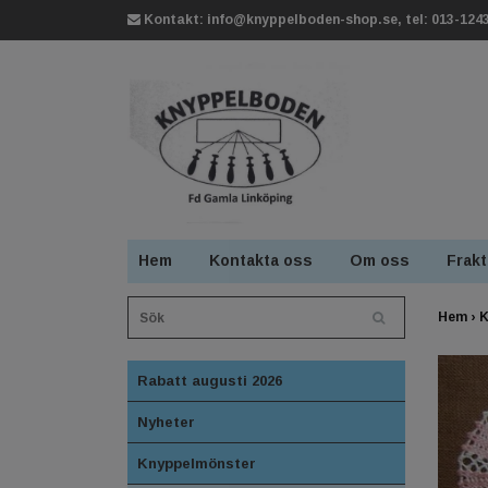
Kontakt:
info@knyppelboden-shop.se
, tel: 013-124
Hem
Kontakta oss
Om oss
Frakt
Hem
›
K
Rabatt augusti 2026
Nyheter
Knyppelmönster