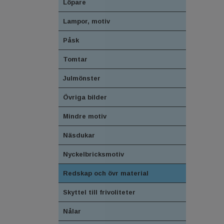
Löpare
Lampor, motiv
Påsk
Tomtar
Julmönster
Övriga bilder
Mindre motiv
Näsdukar
Nyckelbricksmotiv
Redskap och övr material
Skyttel till frivoliteter
Nålar