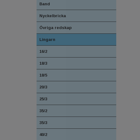
Band
Nyckelbricka
Övriga redskap
Lingarn
16/2
18/3
18/5
20/3
25/3
35/2
35/3
40/2