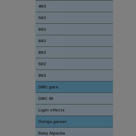
40/3
50/3
60/2
60/3
80/2
50/2
90/2
DMC garn
DMC 80
Light effects
Övriga garner
Baby Alpacka