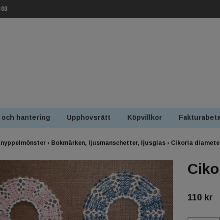
303
 och hantering
Upphovsrätt
Köpvillkor
Fakturabeta
nyppelmönster
›
Bokmärken, ljusmanschetter, ljusglas
›
Cikoria diamete
Ciko
110 kr