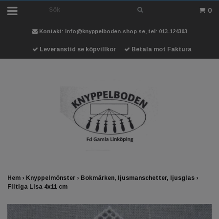
0
Kontakt:
info@knyppelboden-shop.se
, tel: 013-124303
Leveranstid se köpvillkor
Betala mot Faktura
Hem
›
Knyppelmönster
›
Bokmärken, ljusmanschetter, ljusglas
›
Flitiga Lisa 4x11 cm