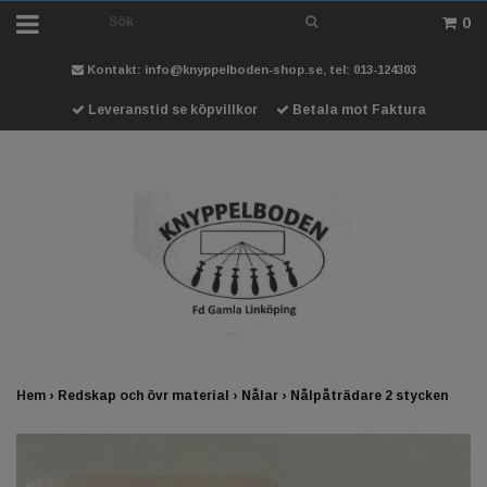
0
Kontakt:
info@knyppelboden-shop.se
, tel: 013-124303
Leveranstid se köpvillkor
Betala mot Faktura
Hem
›
Redskap och övr material
›
Nålar
›
Nålpåträdare 2 stycken