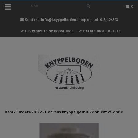
0
Kontakt:
info@knyppelboden-shop.se
, tel: 013-124303
Leveranstid se köpvillkor
Betala mot Faktura
Hem
›
Lingarn
›
35/2
›
Bockens knyppelgarn 35/2 oblekt 25 gr/rle