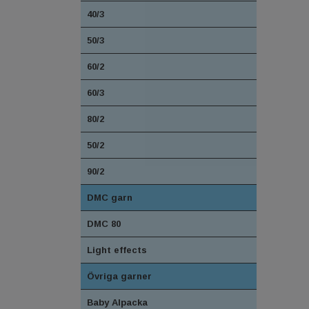
40/3
50/3
60/2
60/3
80/2
50/2
90/2
DMC garn
DMC 80
Light effects
Övriga garner
Baby Alpacka