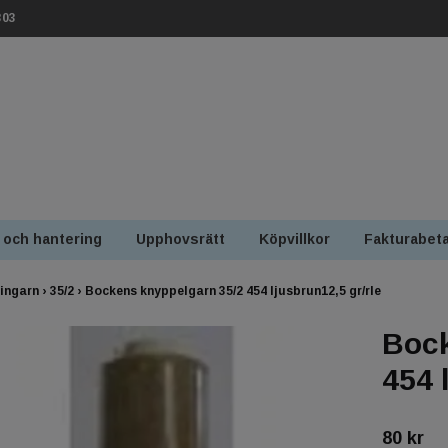
303
 och hantering
Upphovsrätt
Köpvillkor
Fakturabeta
ingarn
›
35/2
›
Bockens knyppelgarn 35/2 454 ljusbrun12,5 gr/rle
Bock
454 
80 kr