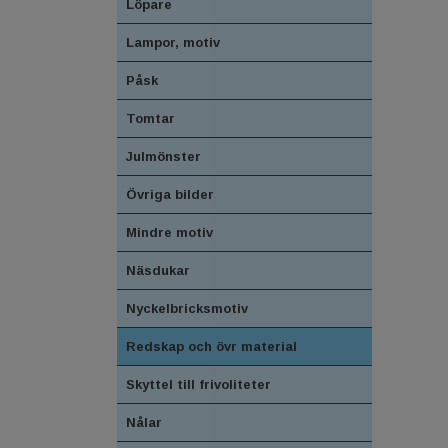
Löpare
Lampor, motiv
Påsk
Tomtar
Julmönster
Övriga bilder
Mindre motiv
Näsdukar
Nyckelbricksmotiv
Redskap och övr material
Skyttel till frivoliteter
Nålar