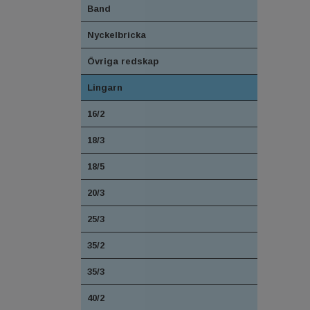
Band
Nyckelbricka
Övriga redskap
Lingarn
16/2
18/3
18/5
20/3
25/3
35/2
35/3
40/2