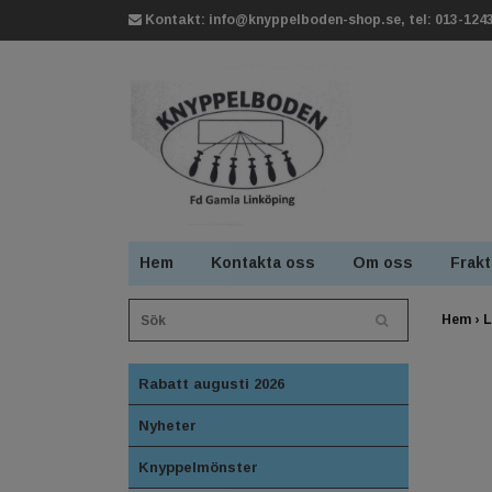
Kontakt:
info@knyppelboden-shop.se
, tel: 013-124
Hem
Kontakta oss
Om oss
Frakt
Hem
›
L
Rabatt augusti 2026
Nyheter
Knyppelmönster