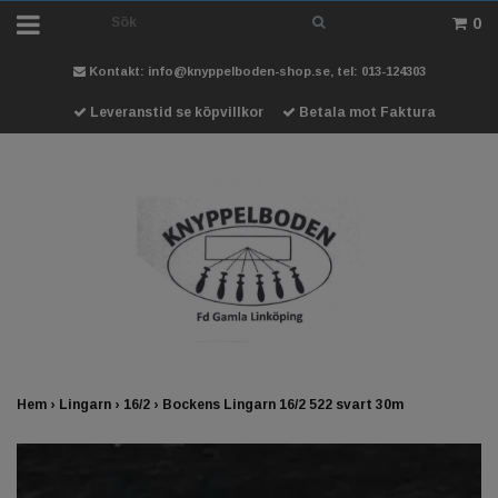
0
Kontakt:
info@knyppelboden-shop.se
, tel: 013-124303
Leveranstid se köpvillkor
Betala mot Faktura
Hem
›
Lingarn
›
16/2
›
Bockens Lingarn 16/2 522 svart 30m