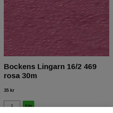
Bockens Lingarn 16/2 469
rosa 30m
35 kr