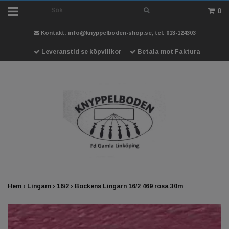
0
Kontakt:
info@knyppelboden-shop.se
, tel: 013-124303
Leveranstid se köpvillkor
Betala mot Faktura
Hem
›
Lingarn
›
16/2
›
Bockens Lingarn 16/2 469 rosa 30m