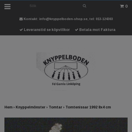
0
Kontakt:
info@knyppelboden-shop.se
, tel: 013-124303
Leveranstid se köpvillkor
Betala mot Faktura
Hem
›
Knyppelmönster
›
Tomtar
›
Tomtenissar 1992 8x4 cm