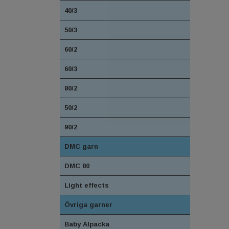
40/3
50/3
60/2
60/3
80/2
50/2
90/2
DMC garn
DMC 80
Light effects
Övriga garner
Baby Alpacka