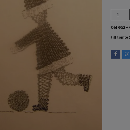
Obl 60/2 + 
till tomte 