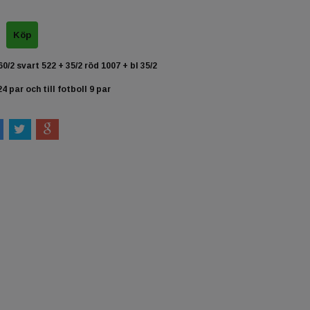
60/2 svart 522 + 35/2 röd 1007 + bl 35/2
24 par och till fotboll 9 par