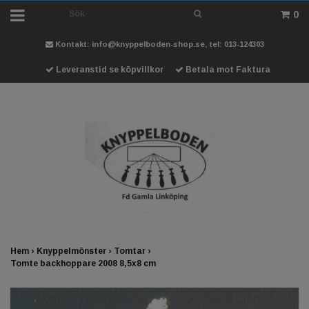
0
Kontakt:
info@knyppelboden-shop.se
, tel: 013-124303
Leveranstid se köpvillkor
Betala mot Faktura
Hem
›
Knyppelmönster
›
Tomtar
›
Tomte backhoppare 2008 8,5x8 cm