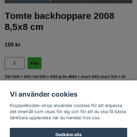
Tomte backhoppare 2008
8,5x8 cm
100 kr
Obl 60/2 + 60/2 röd 520 + 60/2 grön 4060 + svart 60/2 svart 522 + bl
40/2, 25 par.
Vi använder cookies
Knyppelboden-shop använder cookies för att anpassa
det innehåll som visas för dig och för att du ska få bästa
tänkbara upplevelse när du handlar hos oss.
Godkänn alla