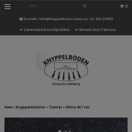
0
Kontakt:
info@knyppelboden-shop.se
, tel: 013-124303
Leveranstid se köpvillkor
Betala mot Faktura
Hem
›
Knyppelmönster
›
Tomtar
›
Hätte 4x7 cm