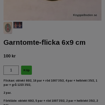
Garntomte-flicka 6x9 cm
100 kr
Flickan: oblekt 60/2, 16 par + röd
1007 35/2, 4 par + helblekt 35/2, 1
par + grå 1223 35/2,
2 par.
Förkläde: oblekt 60/2, 5 par + röd 1007 35/2, 2 par + helblekt 35/2, 2