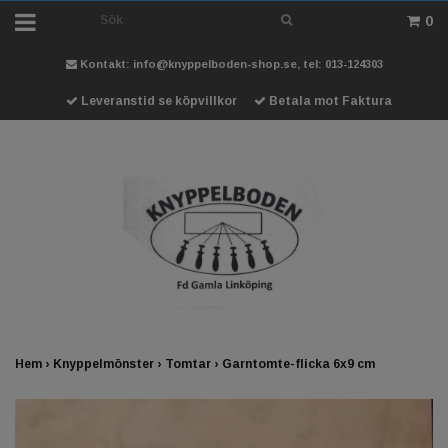
0
Kontakt:
info@knyppelboden-shop.se
, tel: 013-124303
Leveranstid se köpvillkor
Betala mot Faktura
Hem
›
Knyppelmönster
›
Tomtar
›
Garntomte-flicka 6x9 cm