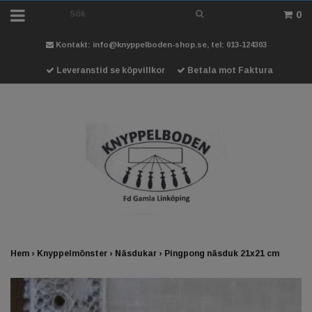
0
Kontakt:
info@knyppelboden-shop.se
, tel: 013-124303
Leveranstid se köpvillkor
Betala mot Faktura
Hem
›
Knyppelmönster
›
Näsdukar
›
Pingpong näsduk 21x21 cm