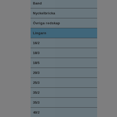
Band
Nyckelbricka
Övriga redskap
Lingarn
16/2
18/3
18/5
20/3
25/3
35/2
35/3
40/2