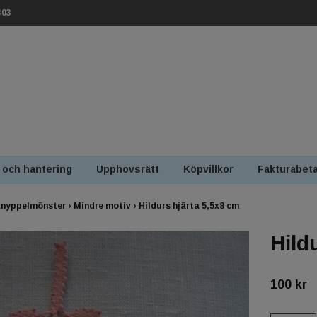
303
 och hantering
Upphovsrätt
Köpvillkor
Fakturabeta
nyppelmönster
›
Mindre motiv
›
Hildurs hjärta 5,5x8 cm
Hild
100 kr