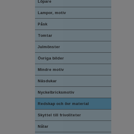
Löpare
Lampor, motiv
Påsk
Tomtar
Julmönster
Övriga bilder
Mindre motiv
Näsdukar
Nyckelbricksmotiv
Redskap och övr material
Skyttel till frivoliteter
Nålar