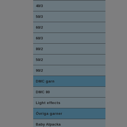
40/3
50/3
60/2
60/3
80/2
50/2
90/2
DMC garn
DMC 80
Light effects
Övriga garner
Baby Alpacka