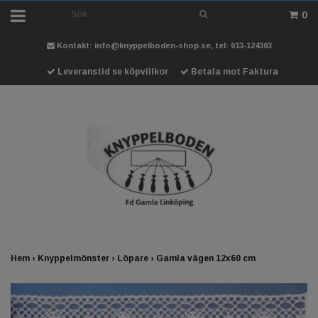
0
Kontakt:
info@knyppelboden-shop.se
, tel: 013-124303
Leveranstid se köpvillkor
Betala mot Faktura
Hem
›
Knyppelmönster
›
Löpare
›
Gamla vägen 12x60 cm