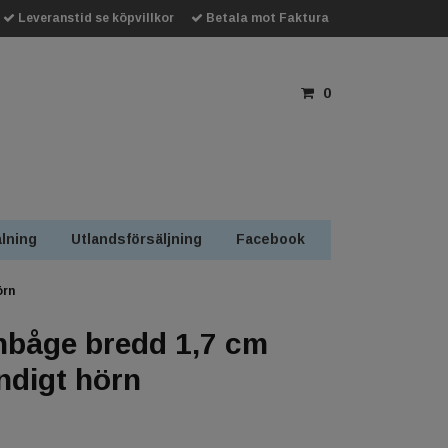
Leveranstid se köpvillkor
Betala mot Faktura
0
lning
Utlandsförsäljning
Facebook
örn
båge bredd 1,7 cm
ndigt hörn