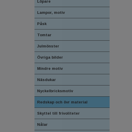
Löpare
Lampor, motiv
Påsk
Tomtar
Julmönster
Övriga bilder
Mindre motiv
Näsdukar
Nyckelbricksmotiv
Redskap och övr material
Skyttel till frivoliteter
Nålar