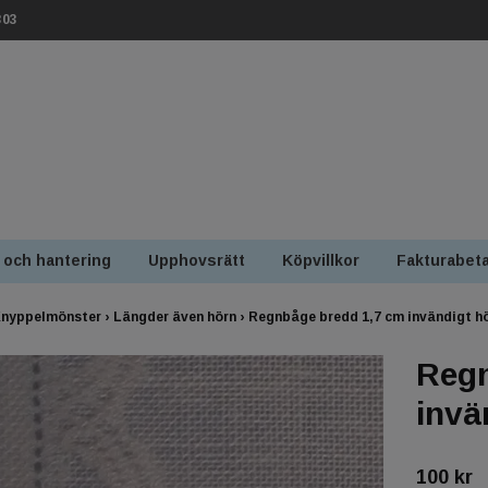
303
 och hantering
Upphovsrätt
Köpvillkor
Fakturabeta
nyppelmönster
›
Längder även hörn
›
Regnbåge bredd 1,7 cm invändigt h
Regn
invä
100 kr