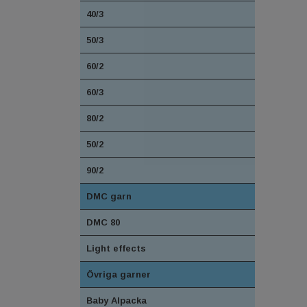
40/3
50/3
60/2
60/3
80/2
50/2
90/2
DMC garn
DMC 80
Light effects
Övriga garner
Baby Alpacka