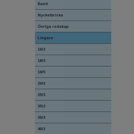
Band
Nyckelbricka
Övriga redskap
Lingarn
16/2
18/3
18/5
20/3
25/3
35/2
35/3
40/2