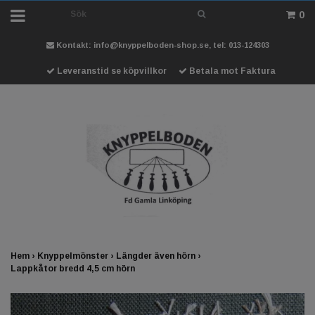
0
Kontakt:
info@knyppelboden-shop.se
, tel: 013-124303
Leveranstid se köpvillkor
Betala mot Faktura
Hem
›
Knyppelmönster
›
Längder även hörn
›
Lappkåtor bredd 4,5 cm hörn