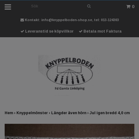
0
Kontakt:
info@knyppelboden-shop.se
, tel: 013-124303
Leveranstid se köpvillkor
Betala mot Faktura
Hem
›
Knyppelmönster
›
Längder även hörn
›
Jul igen bredd 4,0 cm