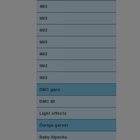
40/3
50/3
60/2
60/3
80/2
50/2
90/2
DMC garn
DMC 80
Light effects
Övriga garner
Baby Alpacka