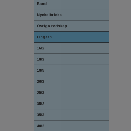
Band
Nyckelbricka
Övriga redskap
Lingarn
16/2
18/3
18/5
20/3
25/3
35/2
35/3
40/2