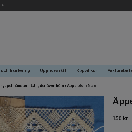
303
 och hantering
Upphovsrätt
Köpvillkor
Fakturabeta
nyppelmönster
›
Längder även hörn
›
Äppelblom 6 cm
Äppe
150 kr