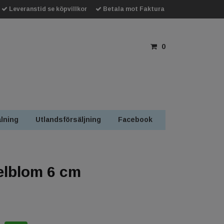
Leveranstid se köpvillkor
Betala mot Faktura
0
lning
Utlandsförsäljning
Facebook
lblom 6 cm