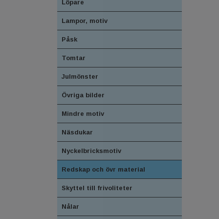
Löpare
Lampor, motiv
Påsk
Tomtar
Julmönster
Övriga bilder
Mindre motiv
Näsdukar
Nyckelbricksmotiv
Redskap och övr material
Skyttel till frivoliteter
Nålar