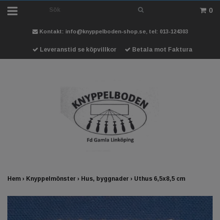
0
Kontakt:
info@knyppelboden-shop.se
, tel: 013-124303
Leveranstid se köpvillkor
Betala mot Faktura
Hem
›
Knyppelmönster
›
Hus, byggnader
›
Uthus 6,5x8,5 cm