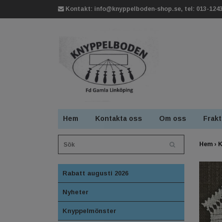
Kontakt:
info@knyppelboden-shop.se
, tel: 013-124
Hem
Kontakta oss
Om oss
Frakt
Hem
›
K
Rabatt augusti 2026
Nyheter
Knyppelmönster