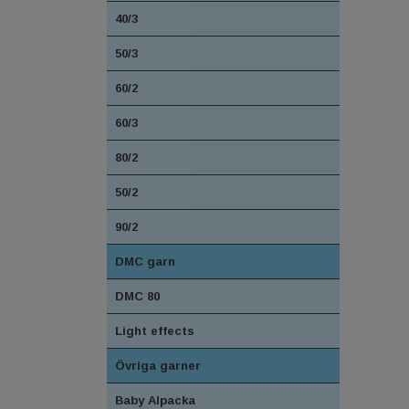
40/3
50/3
60/2
60/3
80/2
50/2
90/2
DMC garn
DMC 80
Light effects
Övriga garner
Baby Alpacka