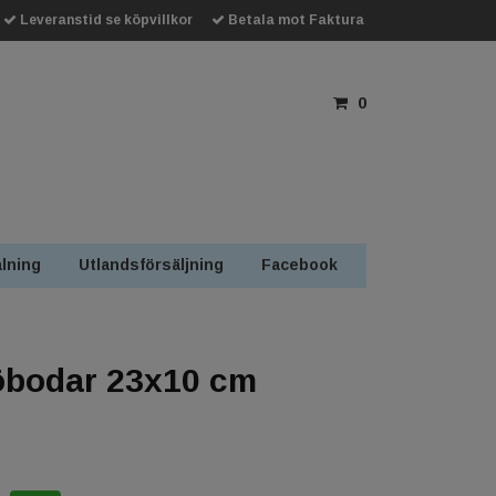
Leveranstid se köpvillkor
Betala mot Faktura
0
lning
Utlandsförsäljning
Facebook
öbodar 23x10 cm