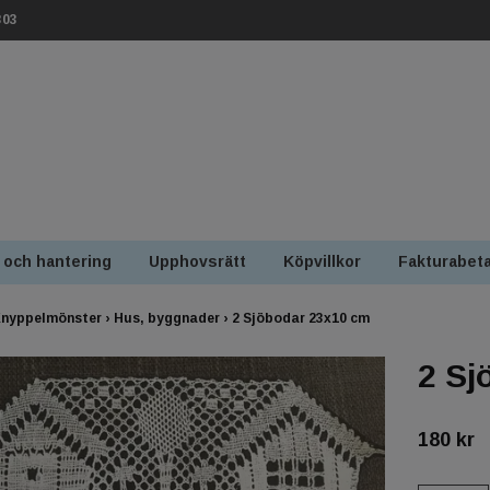
303
 och hantering
Upphovsrätt
Köpvillkor
Fakturabeta
nyppelmönster
›
Hus, byggnader
›
2 Sjöbodar 23x10 cm
2 Sj
180 kr