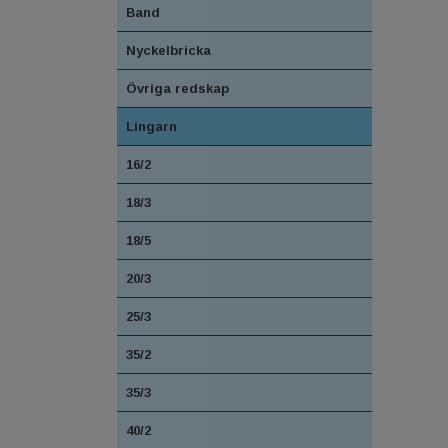
Band
Nyckelbricka
Övriga redskap
Lingarn
16/2
18/3
18/5
20/3
25/3
35/2
35/3
40/2