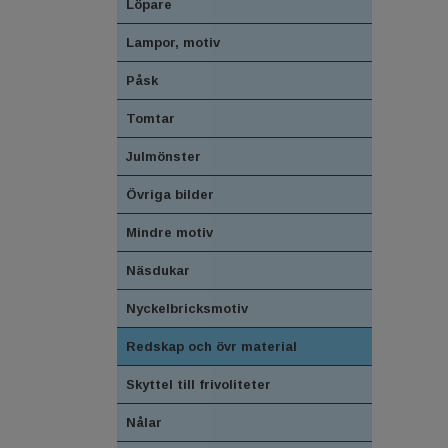
Löpare
Lampor, motiv
Påsk
Tomtar
Julmönster
Övriga bilder
Mindre motiv
Näsdukar
Nyckelbricksmotiv
Redskap och övr material
Skyttel till frivoliteter
Nålar