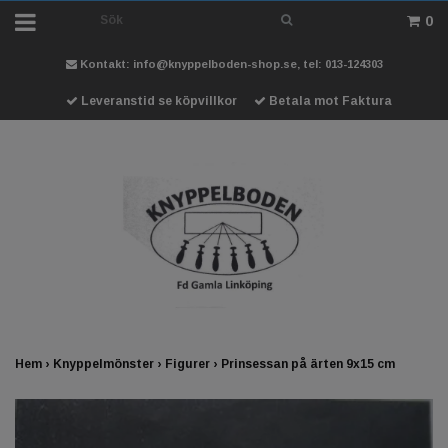
0
Kontakt:
info@knyppelboden-shop.se
, tel: 013-124303
Leveranstid se köpvillkor
Betala mot Faktura
Hem
›
Knyppelmönster
›
Figurer
›
Prinsessan på ärten 9x15 cm