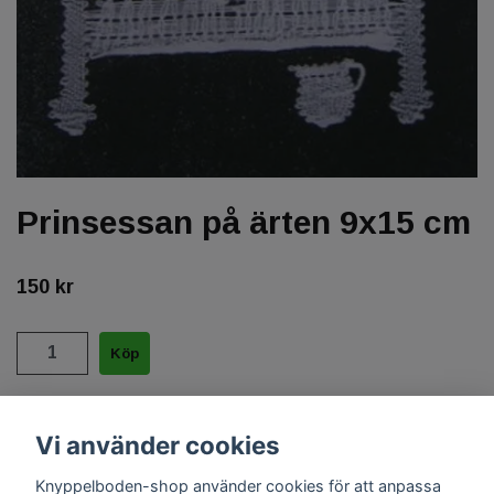
Prinsessan på ärten 9x15 cm
150 kr
1/2 blekt 35/2 el 50/3 + oblekt 35/2 el färgat 35/2
Vi använder cookies
Knyppelboden-shop använder cookies för att anpassa