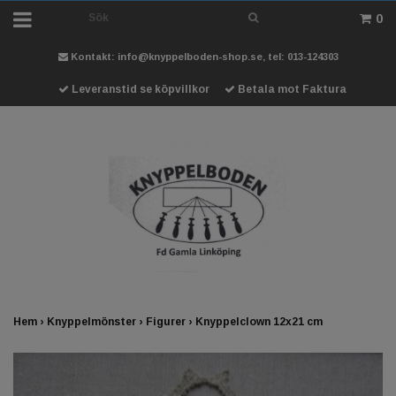
0
Kontakt:
info@knyppelboden-shop.se
, tel: 013-124303
Leveranstid se köpvillkor
Betala mot Faktura
Hem
›
Knyppelmönster
›
Figurer
›
Knyppelclown 12x21 cm