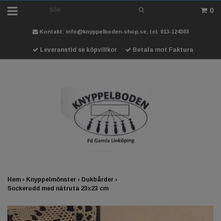
0
Kontakt:
info@knyppelboden-shop.se
, tel: 013-124303
Leveranstid se köpvillkor
Betala mot Faktura
Hem
›
Knyppelmönster
›
Dukbårder
›
Sockerudd med nätruta 23x23 cm