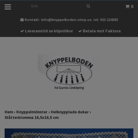
0
Kontakt:
info@knyppelboden-shop.se
, tel: 013-124303
Leveranstid se köpvillkor
Betala mot Faktura
Hem
›
Knyppelmönster
›
Helknypplade dukar
›
Slåtterblomma 16,5x16,5 cm