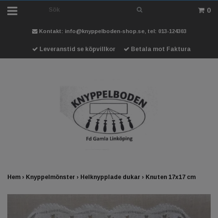
0
Kontakt:
info@knyppelboden-shop.se
, tel: 013-124303
Leveranstid se köpvillkor
Betala mot Faktura
Hem
›
Knyppelmönster
›
Helknypplade dukar
›
Knuten 17x17 cm