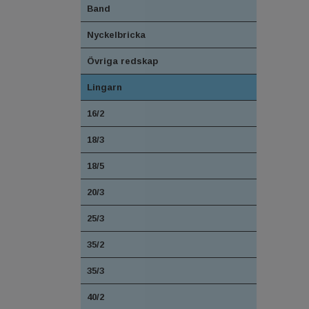
Band
Nyckelbricka
Övriga redskap
Lingarn
16/2
18/3
18/5
20/3
25/3
35/2
35/3
40/2