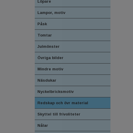
Löpare
Lampor, motiv
Påsk
Tomtar
Julmönster
Övriga bilder
Mindre motiv
Näsdukar
Nyckelbricksmotiv
Redskap och övr material
Skyttel till frivoliteter
Nålar