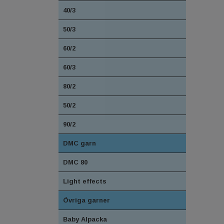
40/3
50/3
60/2
60/3
80/2
50/2
90/2
DMC garn
DMC 80
Light effects
Övriga garner
Baby Alpacka