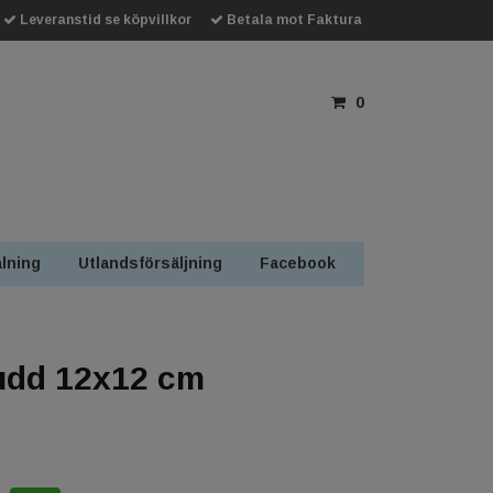
Leveranstid se köpvillkor
Betala mot Faktura
0
lning
Utlandsförsäljning
Facebook
udd 12x12 cm