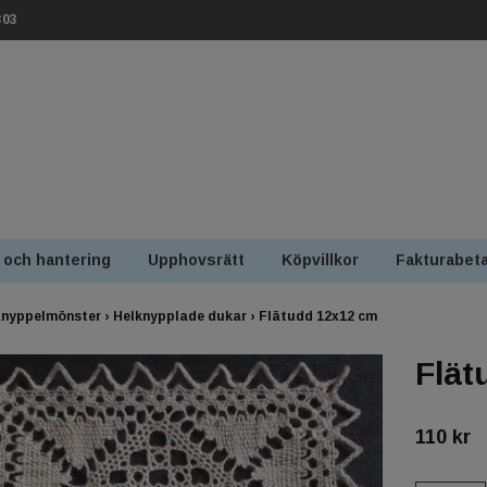
303
 och hantering
Upphovsrätt
Köpvillkor
Fakturabeta
nyppelmönster
›
Helknypplade dukar
›
Flätudd 12x12 cm
Flät
110 kr