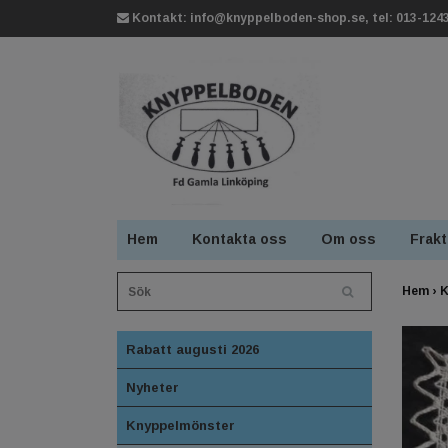
Kontakt:
info@knyppelboden-shop.se
, tel: 013-124
Hem
Kontakta oss
Om oss
Frakt
Hem
›
K
Rabatt augusti 2026
Nyheter
Knyppelmönster