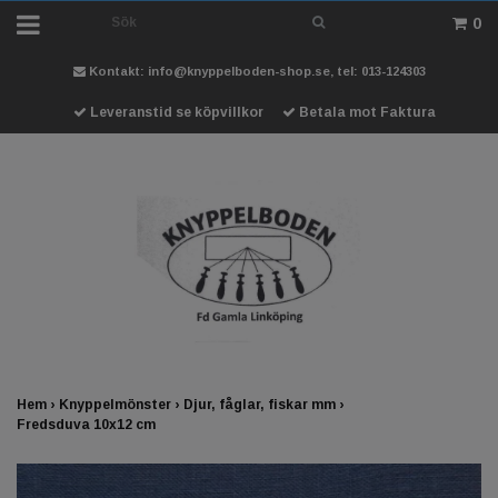
0
Kontakt:
info@knyppelboden-shop.se
, tel: 013-124303
Leveranstid se köpvillkor
Betala mot Faktura
Hem
›
Knyppelmönster
›
Djur, fåglar, fiskar mm
›
Fredsduva 10x12 cm