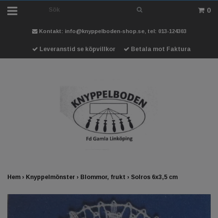
0
Kontakt:
info@knyppelboden-shop.se
, tel: 013-124303
Leveranstid se köpvillkor
Betala mot Faktura
Hem
›
Knyppelmönster
›
Blommor, frukt
›
Solros 6x3,5 cm