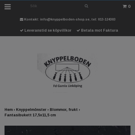
0
Kontakt:
info@knyppelboden-shop.se
, tel: 013-124303
Leveranstid se köpvillkor
Betala mot Faktura
Hem
›
Knyppelmönster
›
Blommor, frukt
›
Fantasibukett 17,5x11,5 cm