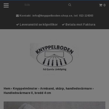
0
Kontakt:
info@knyppelboden-shop.se
, tel: 013-124303
Leveranstid se köpvillkor
Betala mot Faktura
Hem
›
Knyppelmönster
›
Armband, skärp, handledsvärmare
›
Handledsvärmare II, bredd 4 cm